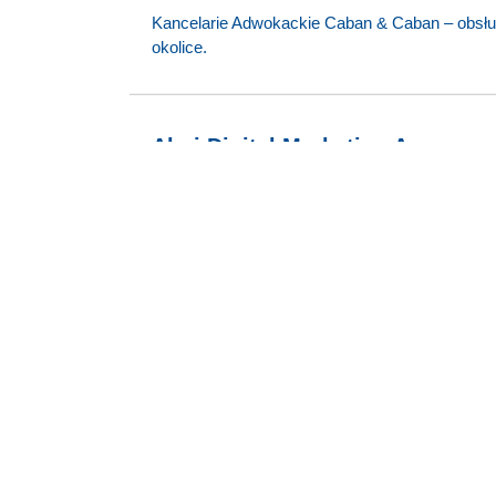
Kancelarie Adwokackie Caban & Caban – obsługa
okolice.
Ahoj Digital Marketing Agency p
Internet i komputery
,
Sklepy internetowe
,
Intern
Strona internetowa:
ahoj.com.pl
Firma Ahoj! Digital Marketing z siedzibą w mieśc
wraz z automatyzacją procesów sprzedaży i obs
Przeglądy techniczne Zgorzelec 
Motoryzacja
Strona internetowa:
https://przeglady-zg
Stacja Kontroli Pojazdów VEKTOR w Zgorzelec