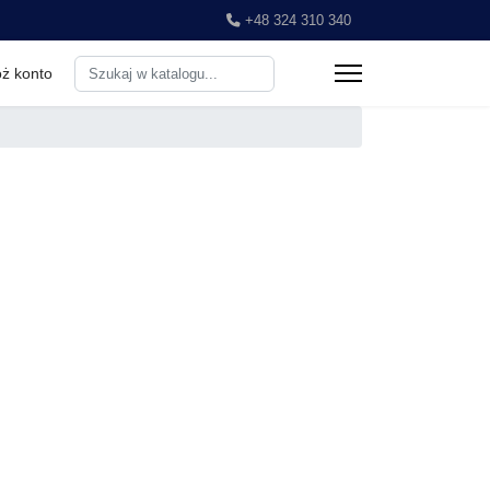
+48 324 310 340
Search
ż konto
...