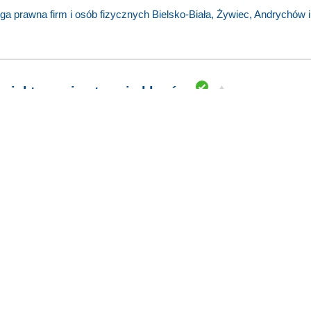
 prawna firm i osób fizycznych Bielsko-Biała, Żywiec, Andrychów i
rojektowanie stron i sklepów
et i komputery
,
Marketing i Reklama
,
Usługi
,
Oprogramowanie
ie Jastrzębie-Zdrój projektuje i wdraża strony internetowe oraz sklep
ługi Klienta.
– Stacja Kontroli Pojazdów
orzelec.pl
 oferuje profesjonalne badania techniczne samochodów osobowych i