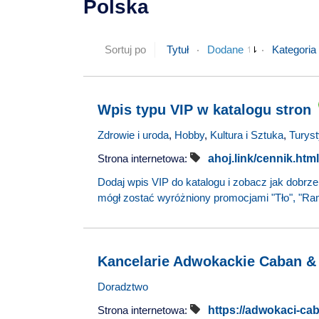
Polska
Sortuj po
Tytuł
Dodane
Kategoria
Wpis typu VIP w katalogu stron
Zdrowie i uroda
,
Hobby
,
Kultura i Sztuka
,
Turys
Strona internetowa:
ahoj.link/cennik.html
Dodaj wpis VIP do katalogu i zobacz jak dobrze
mógł zostać wyróżniony promocjami "Tło", "Ram
Kancelarie Adwokackie Caban &
Doradztwo
Strona internetowa:
https://adwokaci-cab