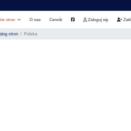
rie stron
O nas
Cennik
Zaloguj się
Załó
alog stron
Polska