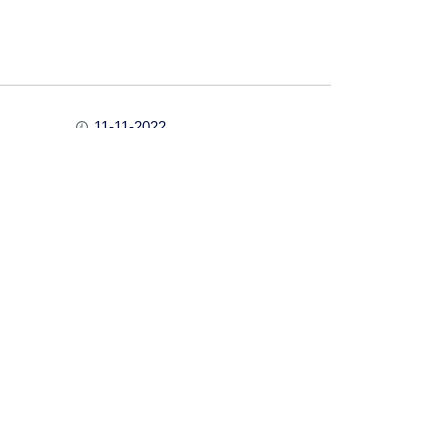
11-11-2022
6815
y online
26-03-2026
265