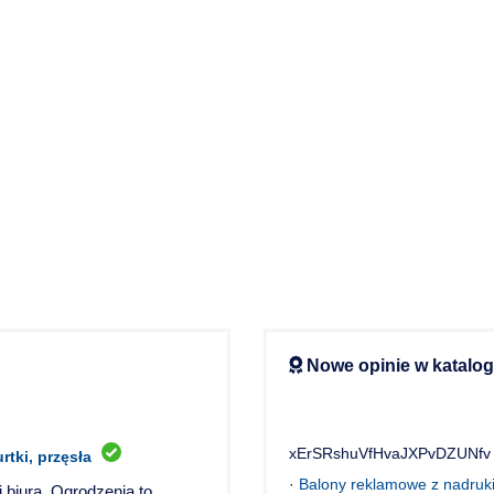
Nowe opinie w katalo
xErSRshuVfHvaJXPvDZUNfv
tki, przęsła
·
Balony reklamowe z nadruki
biura. Ogrodzenia to