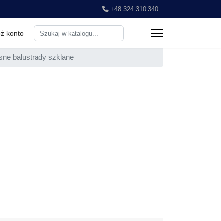
+48 324 310 340
Search
ż konto
...
ne balustrady szklane