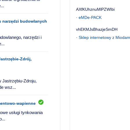
...
AXfKUhznuMlPZWIbi
·
eMDe-PACK
is narzędzi budowlanych
vhEKMJsBhazjeSmDH
dowlanego, narzędzi i
·
Sklep internetowy z Miodam
...
astrzębie-Zdrój,
Jastrzębiu-Zdroju,
de wsz...
mentowo-wapienne
nowe usługi tynkowania
...