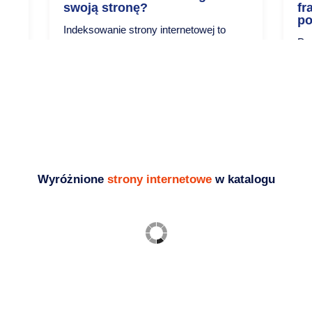
swoją stronę?
fr
po
Indeksowanie strony internetowej to
Poz
jeden z najważniejszych aspektów
je
pozycjonowania. Skuteczne...
mar
Blog - ciekawostki i porady SEO
Blo
Wyróżnione
strony internetowe
w katalogu