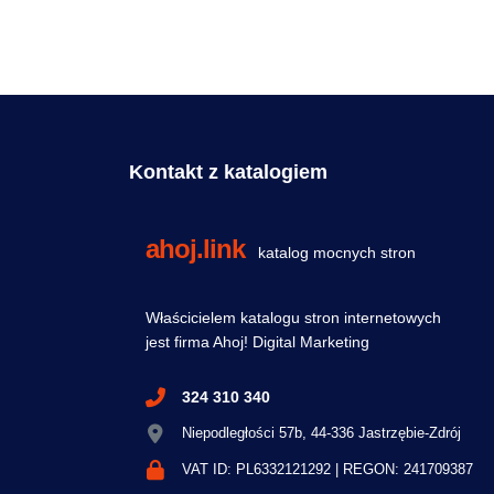
https://zaks.com.pl/
Kontakt z katalogiem
ahoj.link
katalog mocnych stron
Właścicielem katalogu stron internetowych
jest firma Ahoj! Digital Marketing
324 310 340
Niepodległości 57b, 44-336 Jastrzębie-Zdrój
VAT ID: PL6332121292 | REGON: 241709387