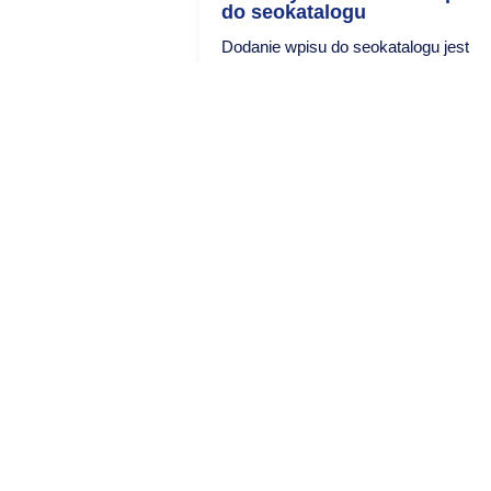
a SEO strony?
do seokatalogu
 to proces tworzenia
Dodanie wpisu do seokatalogu jest
w zwrotnych do stron
jednym z najbardziej efektywnych
sposobów na zwiększenie...
 porady SEO
Blog - ciekawostki i porady SEO
Ogrodzenia frontowe
palisadowe, bramy,
furtki, przęsła
Budownictwo
,
Usługi