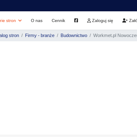
rie stron
O nas
Cennik
Zaloguj się
Załó
alog stron
Firmy - branże
Budownictwo
Workmet.pl Nowoczes