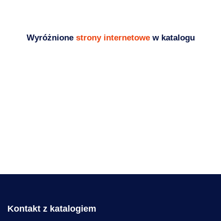
Wyróżnione
strony internetowe
w katalogu
Ogrodzenia frontowe
palisadowe, bramy, furtki,
przęsła
Budownictwo
,
Usługi
https://zaks.com.pl/
Kontakt z katalogiem