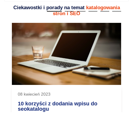
Ciekawostki i porady na temat
katalogowania
stron i SEO
08 kwiecień 2023
10 korzyści z dodania wpisu do
seokatalogu
Dodanie wpisu do seokatalogu jest jednym z
najbardziej efektywnych sposobów na
zwiększenie...