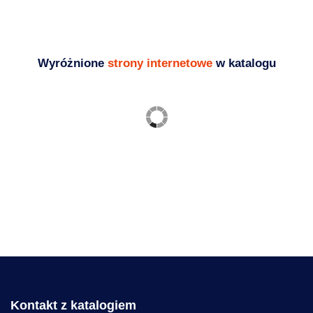
Blog - ciekawostki i porady SEO
Wyróżnione
strony internetowe
w katalogu
Ogrodzenia frontowe
palisadowe, bramy, furtki,
przęsła
Budownictwo
,
Usługi
https://zaks.com.pl/
Kontakt z katalogiem