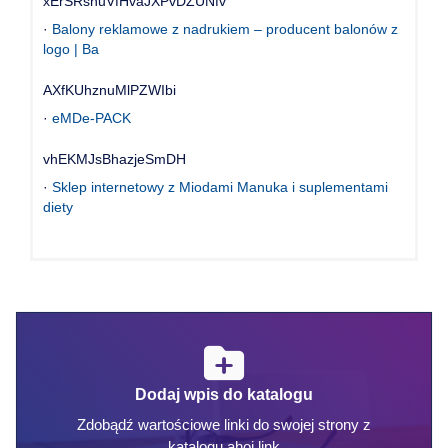
xErSRshuVfHvaJXPvDZUNfv
·
Balony reklamowe z nadrukiem – producent balonów z
logo | Ba
AXfKUhznuMlPZWIbi
·
eMDe-PACK
vhEKMJsBhazjeSmDH
·
Sklep internetowy z Miodami Manuka i suplementami
diety
Dodaj wpis do katalogu
Zdobądź wartościowe linki do swojej strony z
katalogu ahoj.link