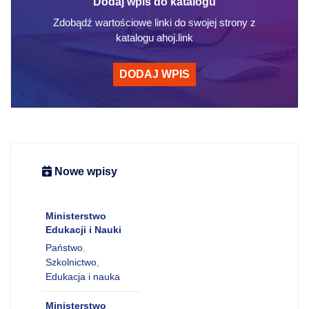
Dodaj wpis do katalogu
Zdobądź wartościowe linki do swojej strony z
katalogu ahoj.link
DODAJ WPIS
Nowe wpisy
Ministerstwo
Edukacji i Nauki
Państwo
,
Szkolnictwo
,
Edukacja i nauka
Ministerstwo