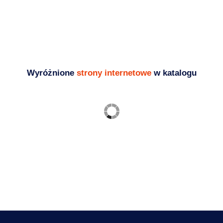
Dodanie wpisu do seokatalogu jest jednym z
najbardziej efektywnych sposobów na
zwiększenie...
Blog - ciekawostki i porady SEO
Wyróżnione
strony internetowe
w katalogu
Ogrodzenia frontowe
palisadowe, bramy, furtki,
przęsła
Budownictwo
,
Usługi
https://zaks.com.pl/