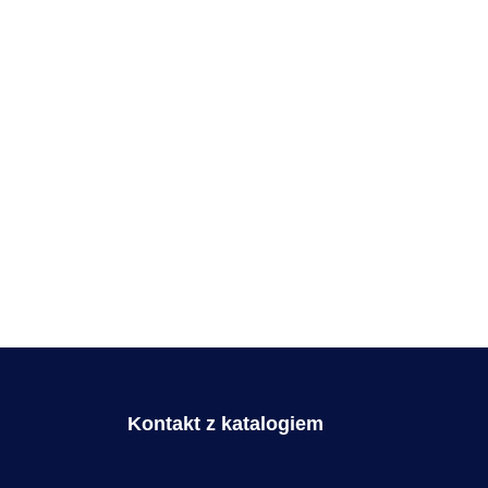
Ogrodzenia frontowe
palisadowe, bramy,
furtki, przęsła
Budownictwo
,
Usługi
https://zaks.com.pl/
Kontakt z katalogiem