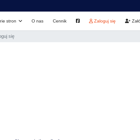
rie stron
O nas
Cennik
Zaloguj się
Załó
oguj się