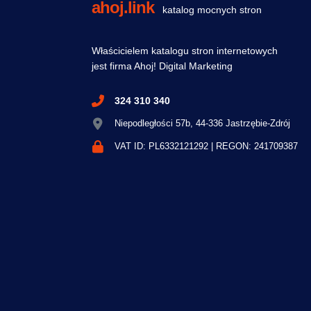
ahoj.link
katalog mocnych stron
Właścicielem katalogu stron internetowych
jest firma Ahoj! Digital Marketing
324 310 340
Niepodległości 57b, 44-336 Jastrzębie-Zdrój
VAT ID: PL6332121292 | REGON: 241709387