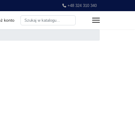
+48 324 310 340
Search
ż konto
...