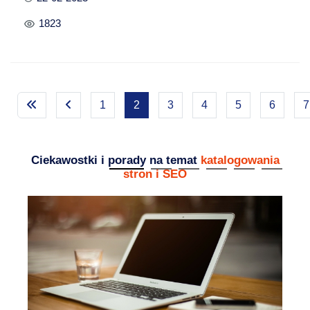
1823
1
2
3
4
5
6
7
Ciekawostki i porady na temat
katalogowania
stron i SEO