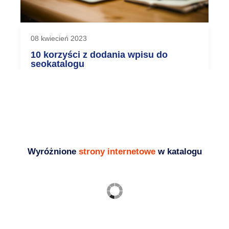
08 kwiecień 2023
10 korzyści z dodania wpisu do
seokatalogu
Dodanie wpisu do seokatalogu jest jednym z
najbardziej efektywnych sposobów na
zwiększenie...
Blog - ciekawostki i porady SEO
Wyróżnione
strony internetowe
w katalogu
Ogrodzenia frontowe
palisadowe, bramy, furtki,
przęsła