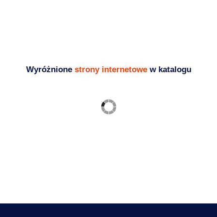
Dodanie wpisu do seokatalogu jest jednym z
najbardziej efektywnych sposobów na
zwiększenie...
Blog - ciekawostki i porady SEO
Wyróżnione
strony internetowe
w katalogu
Ogrodzenia frontowe
palisadowe, bramy, furtki,
przęsła
Budownictwo
,
Usługi
https://zaks.com.pl/