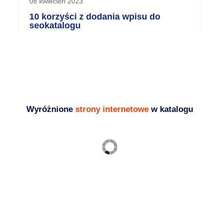
08 kwiecień 2023
10 korzyści z dodania wpisu do
seokatalogu
Dodanie wpisu do seokatalogu jest jednym z
najbardziej efektywnych sposobów na
zwiększenie...
Blog - ciekawostki i porady SEO
Wyróżnione
strony internetowe
w katalogu
Ogrodzenia frontowe
palisadowe, bramy, furtki,
przęsła
Budownictwo
,
Usługi
https://zaks.com.pl/